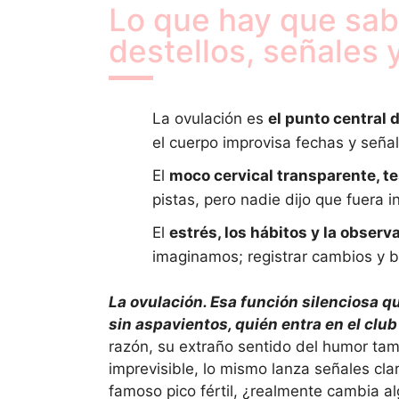
Lo que hay que sabe
destellos, señales y
La ovulación es
el punto central 
el cuerpo improvisa fechas y seña
El
moco cervical transparente, te
pistas, pero nadie dijo que fuera in
El
estrés, los hábitos y la observ
imaginamos; registrar cambios y b
La ovulación. Esa función silenciosa q
sin aspavientos, quién entra en el club 
razón, su extraño sentido del humor tam
imprevisible, lo mismo lanza señales cl
famoso pico fértil, ¿realmente cambia a