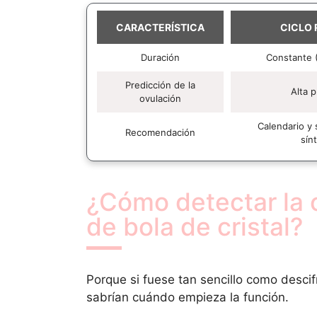
CARACTERÍSTICA
CICLO
Duración
Constante (
Predicción de la
Alta p
ovulación
Calendario y
Recomendación
sín
¿Cómo detectar la 
de bola de cristal?
Porque si fuese tan sencillo como desci
sabrían cuándo empieza la función.