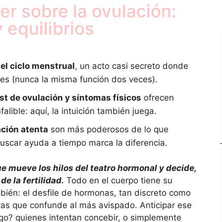
r sobre la ovulación:
 equilibrios
del ciclo menstrual
, un acto casi secreto donde
les (nunca la misma función dos veces).
st de ovulación y síntomas físicos
ofrecen
falible: aquí, la intuición también juega.
ación atenta
son más poderosos de lo que
uscar ayuda a tiempo marca la diferencia.
ue mueve los hilos del teatro hormonal y decide,
de la fertilidad.
Todo en el cuerpo tiene su
bién: el desfile de hormonas, tan discreto como
aras que confunde al más avispado. Anticipar ese
lgo? quienes intentan concebir, o simplemente