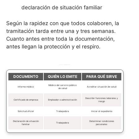
declaración de situación familiar
Según la rapidez con que todos colaboren, la
tramitación tarda entre una y tres semanas.
Cuanto antes entre toda la documentación,
antes llegan la protección y el respiro.
Documentación esencial para tramitar la baja por embarazo
DOCUMENTO
QUIÉN LO EMITE
PARA QUÉ SIRVE
Médico del servicio público
Informe médico
Acreditar situación de salud
de salud
Describir funciones laborales y
Certificado de empresa
Empleador o administración
riesgo
Solicitud oficial
Trabajadora
Iniciar el expediente
Declaración de situación
Determinar condiciones
Trabajadora
familiar
personales