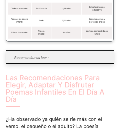
Entretenimiento
Videos animados
Multimedia
3,10 años
educativo
Podcast de poesía
Escucha activa y
Audio
5,12 años
infantil
ejercicios orales
Físico ,
Lectura compartida en
Libros ilustrados
3,8 años
Digital
familia
Recomendamos leer :
Las Recomendaciones Para
Elegir, Adaptar Y Disfrutar
Poemas Infantiles En El Día A
Día
¿Ha observado ya quién se ríe más con el
verso, el pequeño o el adulto? La poesía