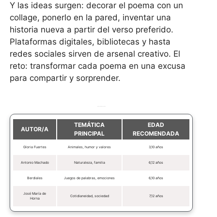
Y las ideas surgen: decorar el poema con un
collage, ponerlo en la pared, inventar una
historia nueva a partir del verso preferido.
Plataformas digitales, bibliotecas y hasta
redes sociales sirven de arsenal creativo. El
reto: transformar cada poema en una excusa
para compartir y sorprender.
Autores y temáticas favoritas
TEMÁTICA
EDAD
AUTOR/A
PRINCIPAL
RECOMENDADA
Gloria Fuertes
Animales, humor y valores
3,10 años
Antonio Machado
Naturaleza, familia
6,12 años
Berdiales
Juegos de palabras, emociones
6,10 años
José María de
Cotidianeidad, sociedad
7,12 años
Horna