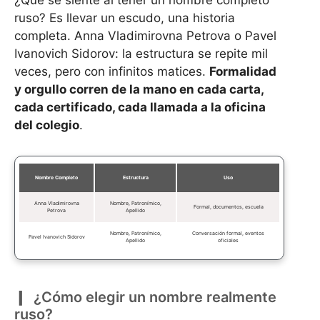
¿Qué se siente al tener un nombre completo
ruso? Es llevar un escudo, una historia
completa. Anna Vladimirovna Petrova o Pavel
Ivanovich Sidorov: la estructura se repite mil
veces, pero con infinitos matices.
Formalidad
y orgullo corren de la mano en cada carta,
cada certificado, cada llamada a la oficina
del colegio
.
Nombre Completo
Estructura
Uso
Anna Vladimirovna
Nombre, Patronímico,
Formal, documentos, escuela
Petrova
Apellido
Nombre, Patronímico,
Conversación formal, eventos
Pavel Ivanovich Sidorov
Apellido
oficiales
¿Cómo elegir un nombre realmente
ruso?