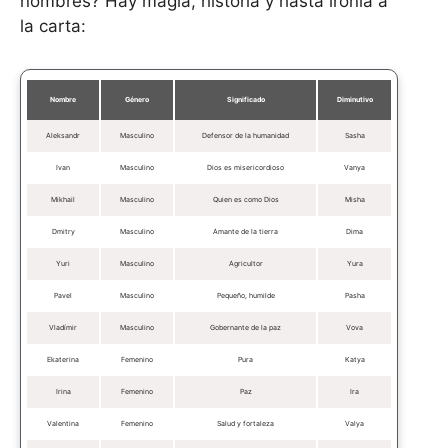
nombres? Hay magia, historia y hasta ironía a
la carta:
Nombre
Género
Significado
Diminutivo
Aleksandr
Masculino
Defensor de la humanidad
Sasha
Ivan
Masculino
Dios es misericordioso
Vanya
Mikhail
Masculino
Quien es como Dios
Misha
Dmitry
Masculino
Amante de la tierra
Dima
Yuri
Masculino
Agricultor
Yura
Pavel
Masculino
Pequeño, humilde
Pasha
Vladímir
Masculino
Gobernante de la paz
Vova
Ekaterina
Femenino
Pura
Katya
Irina
Femenino
Paz
Ira
Valentina
Femenino
Salud y fortaleza
Valya