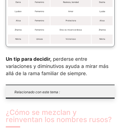
Daria
Femenino
Realeza, bondad
Dasha
Lyubov
Femenino
Amor
Lyuba
Alisa
Femenino
Protectora
Alisa
Zhanna
Femenino
Dios es misericordiosa
Zhanna
Nikita
Unisex
Victorioso
Nikita
Un tip para decidir,
perderse entre
variaciones y diminutivos ayuda a mirar más
allá de la rama familiar de siempre.
Relacionado con este tema :
¿Cómo se mezclan y
reinventan los nombres rusos?